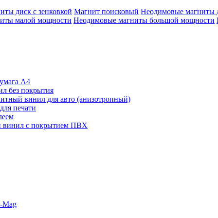
иты диск с зенковкой
Магнит поисковый
Неодимовые магниты 
иты малой мощности
Неодимовые магниты большой мощности
умага А4
л без покрытия
итный винил для авто (анизотропный)
для печати
леем
 винил с покрытием ПВХ
o-Mag