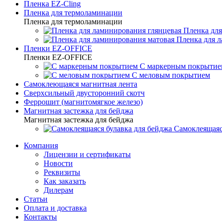
Пленка EZ-Cling
Пленка для термоламинации
Пленка для термоламинации
Пленка для
Пленка для 
Пленки EZ-OFFICE
Пленки EZ-OFFICE
С маркерным покрытие
С меловым покрытием
Самоклеющаяся магнитная лента
Сверхсильный двусторонний скотч
Феррошит (магнитомягкое железо)
Магнитная застежка для бейджа
Магнитная застежка для бейджа
Самоклеящаяс
Компания
Лицензии и сертификаты
Новости
Реквизиты
Как заказать
Дилерам
Статьи
Оплата и доставка
Контакты