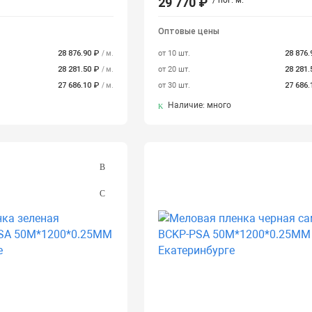
29 770 ₽
/ пог. м.
Оптовые цены
28 876.90 ₽
от 10 шт.
28 876
/ м.
28 281.50 ₽
от 20 шт.
28 281
/ м.
27 686.10 ₽
от 30 шт.
27 686
/ м.
Наличие: много