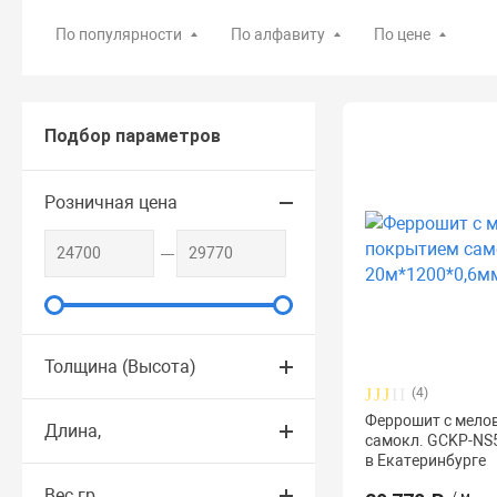
По популярности
По алфавиту
По цене
Подбор параметров
Розничная цена
Толщина (Высота)
(4)
Феррошит с мело
Длина,
самокл. GCKP-NS
в Екатеринбурге
Вес гр.