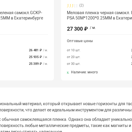
(2)
зеленая самокл.GCKP-
Меловая пленка черная самокл.
25MM в Екатеринбурге
PSA 50M*1200*0.25MM в Екатери
27 300 ₽
/ м.
Оптовые цены
26 481 ₽
от 10 шт.
/ м.
25 935 ₽
от 20 шт.
/ м.
25 389 ₽
от 30 шт.
/ м.
Наличие: много
иональный материал, который открывает новые горизонты для тво
поверхности, что делает ее идеальным инструментом для различны
к обычная самоклеящаяся пленка. Однако она обладает уникальной
 поверхность любые металлические предметы, такие как магниты и 
затем легко стирать написанное.