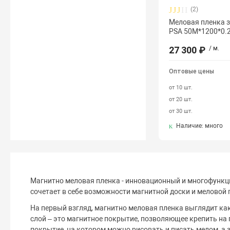
(2)
Меловая пленка 
PSA 50M*1200*0.
27 300 ₽
/ м.
Оптовые цены
от 10 шт.
от 20 шт.
от 30 шт.
Наличие: много
Магнитно меловая пленка - инновационный и многофункц
сочетает в себе возможности магнитной доски и меловой 
На первый взгляд, магнитно меловая пленка выглядит ка
слой – это магнитное покрытие, позволяющее крепить на
покрытие, на котором можно рисовать и писать мелом, а 