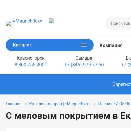
Каталог
Компания
Красногорск
Самара
Ек
8 800 755 2001
+7 (846) 979-77-50
+7 (
Зарегис
Главная
Каталог товаров | «MagnetFlex»
Пленки EZ-OFFIC
С меловым покрытием в Ек