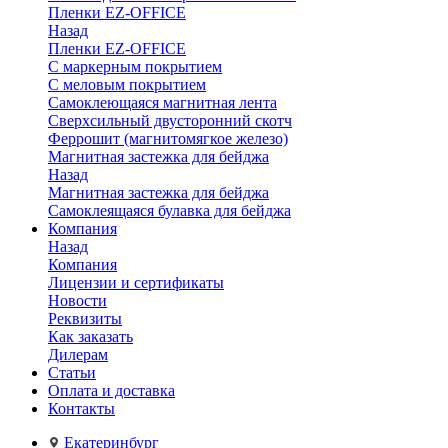
Пленки EZ-OFFICE
Назад
Пленки EZ-OFFICE
С маркерным покрытием
С меловым покрытием
Самоклеющаяся магнитная лента
Сверхсильный двусторонний скотч
Феррошит (магнитомягкое железо)
Магнитная застежка для бейджа
Назад
Магнитная застежка для бейджа
Самоклеящаяся булавка для бейджа
Компания
Назад
Компания
Лицензии и сертификаты
Новости
Реквизиты
Как заказать
Дилерам
Статьи
Оплата и доставка
Контакты
Екатеринбург