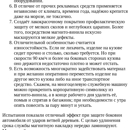
оборудовании.
В отличие от прочих рекламных средств применяется
независимо от климата, времени года, надёжно крепится
даже на морозе, не токсично.
Создаёт лакокрасочному покрытию профилактическую
защиту от мелких сколов и неглубоких царапин. Более
того, посредством магнито-винила искусно
маскируются мелкие дефекты.
Отличительной особенностью считается
износостойкость. Если не лихачить, изделие на кузове
сидит прочно и столько, сколько требуется. Но при
скорости 90 км/ч и более на боковых сторонах кузова
оно держится недостаточно плотно и может отстать.
Есть возможность многократно задействовать материал
и при желании оперативно переместить изделие на
другое место кузова либо на иное транспортное
средство. Скажем, на многоцелевую служебную машину
можно прикрепить корпоративную символику из
магнито-винила, а в конце рабочего дня удалить её,
помыв и спрятав в багажник; при необходимости с утра
опять повесить за пару минут и уехать.
Испытания показали отличный эффект при защите боковин
автомобиля от ударов ветвей деревьев. С целью удлинения
срока службы магнитную накладку нередко ламинируют.