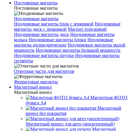
Постоянные магниты
Постоянные магниты
Неодимовые магниты
Неодимовые магниты блок с зенковкой
Неодимовые
магниты диск с зенковкой
Магнит поисковый
Неодимовые магниты диск
Неодимовые магниты
кольца
Неодимовые магниты блоки
Неодимовые
магниты цилиндрические
Неодимовые магниты малой
мощности
Неодимовые магниты большой мощности
Неодимовые магниты прутки
Неодимовые магниты
сегменты
Ответные части для магнитов
Ферритовые магниты
Магнитный винил
Магнитный винил
Магнитная ФОТО
бумага А4
Магнитный
винил без покрытия
Магнитный винил для авто (анизотропный)
Магнитный