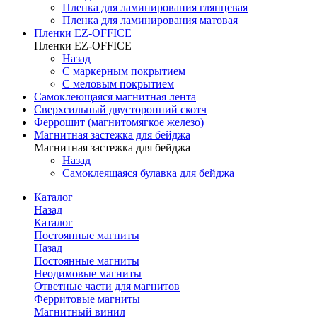
Пленка для ламинирования глянцевая
Пленка для ламинирования матовая
Пленки EZ-OFFICE
Пленки EZ-OFFICE
Назад
С маркерным покрытием
С меловым покрытием
Самоклеющаяся магнитная лента
Сверхсильный двусторонний скотч
Феррошит (магнитомягкое железо)
Магнитная застежка для бейджа
Магнитная застежка для бейджа
Назад
Самоклеящаяся булавка для бейджа
Каталог
Назад
Каталог
Постоянные магниты
Назад
Постоянные магниты
Неодимовые магниты
Ответные части для магнитов
Ферритовые магниты
Магнитный винил