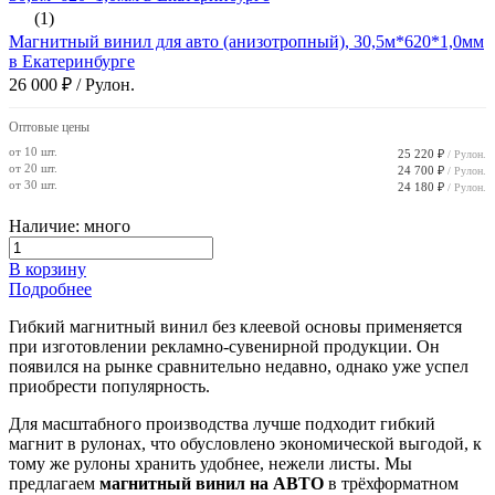
(1)
Магнитный винил для авто (анизотропный), 30,5м*620*1,0мм
в Екатеринбурге
26 000 ₽
/ Рулон.
Оптовые цены
от 10 шт.
25 220 ₽
/ Рулон.
от 20 шт.
24 700 ₽
/ Рулон.
от 30 шт.
24 180 ₽
/ Рулон.
Наличие: много
В корзину
Подробнее
Гибкий магнитный винил без клеевой основы применяется
при изготовлении рекламно-сувенирной продукции. Он
появился на рынке сравнительно недавно, однако уже успел
приобрести популярность.
Для масштабного производства лучше подходит гибкий
магнит в рулонах, что обусловлено экономической выгодой, к
тому же рулоны хранить удобнее, нежели листы. Мы
предлагаем
магнитный винил на АВТО
в трёхформатном