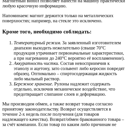
Магнитный винил позволяет нанести на машину практически
любую красочную информацию.
Напоминаем: магнит держится только на металлических
поверхностях; например, на стекле это исключено.
Кроме того, необходимо соблюдать:
Температурный режим.
За заявленный изготовителем
диапазон выходить нежелательно (свыше 70°С
продукция утрачивает первоначальные характеристики,
а при нагревании до 240°С вероятно её воспламенение).
Аккуратность чистки.
Состав невосприимчив к
этанолу и ацетону, зато сольвент либо керосин повредят
образец. Оптимально – спиртосодержащая жидкость
либо мыльный раствор.
Бережное хранение
. Рулоны надлежит содержать
отдельно, исключив механическое воздействие, что
предотвращает слипание слоев и деформацию.
Мы производим обмен, а также возврат товара согласно
принятому законодательству. Возврат осуществляется в
течение 2-х недель после получения (для товаров
надлежащего качества). Возврат/обмен бракованного товара –
за счёт компании. Если товар по каким либо причинам не