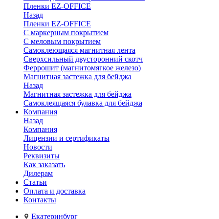
Пленки EZ-OFFICE
Назад
Пленки EZ-OFFICE
С маркерным покрытием
С меловым покрытием
Самоклеющаяся магнитная лента
Сверхсильный двусторонний скотч
Феррошит (магнитомягкое железо)
Магнитная застежка для бейджа
Назад
Магнитная застежка для бейджа
Самоклеящаяся булавка для бейджа
Компания
Назад
Компания
Лицензии и сертификаты
Новости
Реквизиты
Как заказать
Дилерам
Статьи
Оплата и доставка
Контакты
Екатеринбург