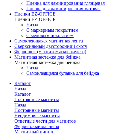
Пленка для ламинирования глянцевая
Пленка для ламинирования матовая
Пленки EZ-OFFICE
Пленки EZ-OFFICE
Назад
С маркерным покрытием
С меловым покрытием
Самоклеющаяся магнитная лента
Сверхсильный двусторонний скотч
Феррошит (магнитомягкое железо)
Магнитная застежка для бейджа
Магнитная застежка для бейджа
Назад
Самоклеящаяся булавка для бейджа
Каталог
Назад
Каталог
Постоянные магниты
Назад
Постоянные магниты
Неодимовые магниты
Ответные части для магнитов
Ферритовые магниты
Магнитный винил