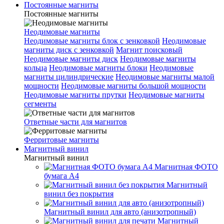
Постоянные магниты
Постоянные магниты
Неодимовые магниты
Неодимовые магниты блок с зенковкой
Неодимовые
магниты диск с зенковкой
Магнит поисковый
Неодимовые магниты диск
Неодимовые магниты
кольца
Неодимовые магниты блоки
Неодимовые
магниты цилиндрические
Неодимовые магниты малой
мощности
Неодимовые магниты большой мощности
Неодимовые магниты прутки
Неодимовые магниты
сегменты
Ответные части для магнитов
Ферритовые магниты
Магнитный винил
Магнитный винил
Магнитная ФОТО
бумага А4
Магнитный
винил без покрытия
Магнитный винил для авто (анизотропный)
Магнитный